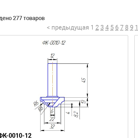
дено 277 товаров
< предыдущая
1
2
3
4
5
6
7
8
9
ФК-0010-12