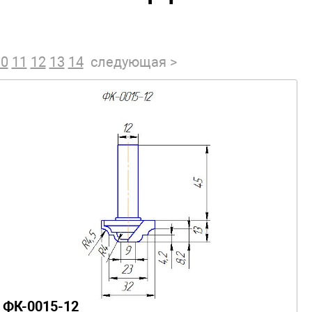
10
11
12
13
14
следующая >
ФК-0015-12