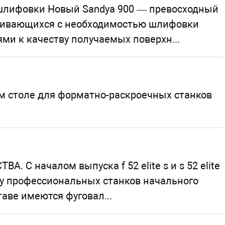
шлифовки Новый Sandya 900 — превосходный
лкивающихся с необходимостью шлифовки
ми к качеству получаемых поверхн...
м столе для форматно-раскроечных станков
 началом выпуска f 52 elite s и s 52 elite
ку профессиональных станков начального
таве имеются фуговал...