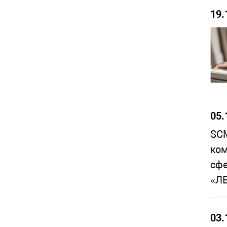
19.
05.
SCM
ком
сф
«ЛЕ
03.