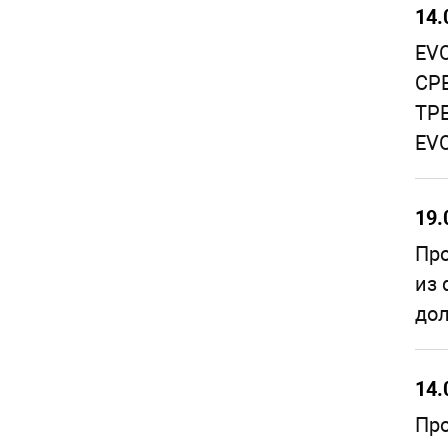
14.
EV
СР
ТР
EVO
19.
Про
из 
дол
14.
Про