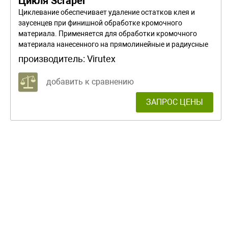
Цикля Scraper
Циклевание обеспечивает удаление остатков клея и
заусенцев при финишной обработке кромочного
материала. Применяется для обработки кромочного
материала нанесенного на прямолинейные и радиусные
детали при толщине кромочного материала 1, 1.5 или 2
производитель:
Virutex
мм. Цикля изготовлена из качественной высокопрочной
стали и имеет износостойкие режущие кромки.
добавить к сравнению
Специальная обработка поверхности препятствует
окислению металла.
ЗАПРОС ЦЕНЫ