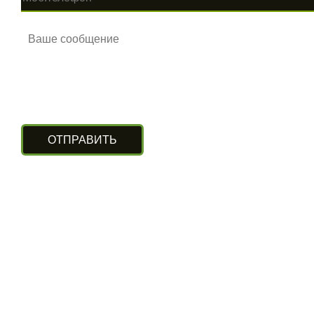
КОНТАКТЫ
г. Алматы, ул. Рыскулова 140/4
(Бизнес-центр «Нурлы Туран»)
вход с южной стороны, цокольный этаж.
+7 (727) 248-13-09
+7 (707) 311-11-09