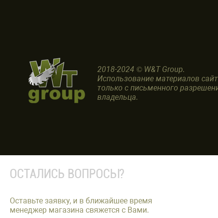
2018-2024 © W&T Group.
Использование материалов сай
только с письменного разрешен
владельца.
ОСТАЛИСЬ ВОПРОСЫ?
Оставьте заявку, и в ближайшее время
менеджер магазина свяжется с Вами.