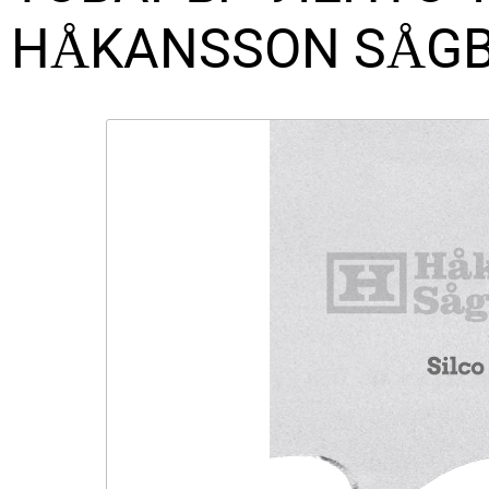
HÅKANSSON SÅGB