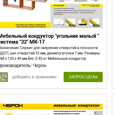
Мебельный кондуктор "угольник малый "
система "32" МК-17
Назначение: Служит для сверления отверстий в плоскости
ЛДСП, шаг отверстий 32 мм, диаметр втулки 7 мм. Размеры:
88 x 120 x 40 мм Вес: 0.45 кг Мебельный кондуктор
угольник малый " система "32", диаметр втулки 7 мм.
производитель:
Черон
добавить к сравнению
ЗАПРОС ЦЕНЫ