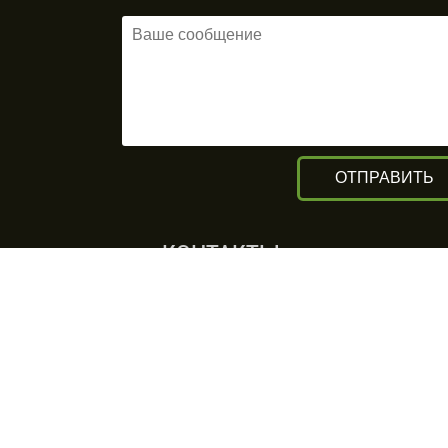
КОНТАКТЫ
г. Алматы, ул. Рыскулова 140/4
(Бизнес-центр «Нурлы Туран»)
вход с южной стороны, цокольный
этаж.
+7 (727) 248-13-09
+7 (707) 311-11-09