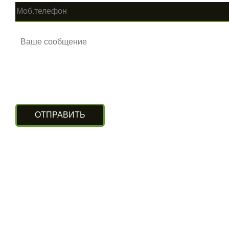
КОНТАКТЫ
г. Алматы, ул. Рыскулова 140/4
(Бизнес-центр «Нурлы Туран»)
вход с южной стороны, цокольный этаж.
+7 (727) 248-13-09