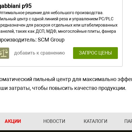
gabbiani p95
Оптимальное решение для небольшого производства.
Пильный центр с одной линией реза и управлением PC/PLC
предназначен для раскроя отдельных или штабелированных
панелей, таких как ДСП, МДФ, многослойные плиты, фанера
и древесное волокно.
производитель:
SCM Group
добавить к сравнению
ЗАПРОС ЦЕНЫ
оматический пильный центр для максимально эффек
аши затраты, чтобы повысить качество продукции.
АКЦИИ
НОВОСТИ
КАТАЛОГИ
ПА