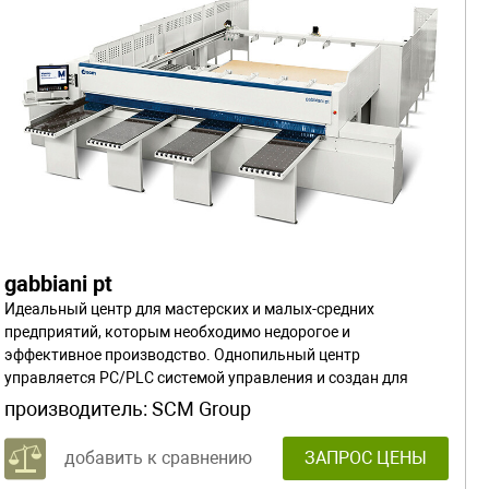
gabbiani pt
Идеальный центр для мастерских и малых-средних
предприятий, которым необходимо недорогое и
эффективное производство. Однопильный центр
управляется PC/PLC системой управления и создан для
раскроя щитов из массива, древесно-стружечных плит, МДФ,
производитель:
SCM Group
фанеры и волокнистых плит.
добавить к сравнению
ЗАПРОС ЦЕНЫ