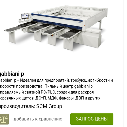
gabbiani p
abbiani p – Идеален для предприятий, требующих гибкости и
скорости производства. Пильный центр gabbiani p,
управляемый связкой PC/PLC, создан для раскроя
деревянных щитов, ДСтП, МДФ, фанеры, ДВП и других
материалов.
производитель:
SCM Group
добавить к сравнению
ЗАПРОС ЦЕНЫ