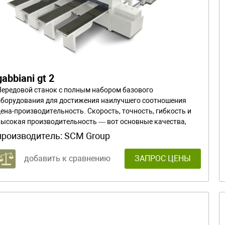
gabbiani gt 2
Передовой станок с полным набором базового
оборудования для достижения наилучшего соотношения
цена-производительность. Скорость, точность, гибкость и
высокая производительность — вот основные качества,
выделяющие gabbiani gt 2 среди других моделей.
производитель:
SCM Group
добавить к сравнению
ЗАПРОС ЦЕНЫ