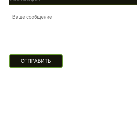
КОНТАКТЫ
г. Алматы, ул. Рыскулова 140/4
(Бизнес-центр «Нурлы Туран»)
вход с южной стороны, цокольный этаж.
+7 (727) 248-13-09
+7 (707) 311-11-09