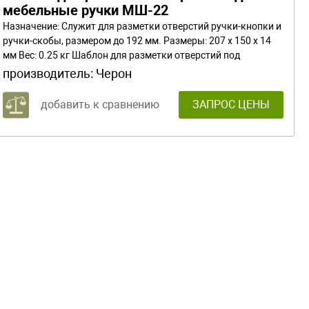
мебельные ручки МШ-22
Назначение: Служит для разметки отверстий ручки-кнопки и
ручки-скобы, размером до 192 мм. Размеры: 207 x 150 x 14
мм Вес: 0.25 кг Шаблон для разметки отверстий под
мебельные ручки-кнопки и ручки-скобы (96,128,160,192мм )
производитель:
Черон
добавить к сравнению
ЗАПРОС ЦЕНЫ