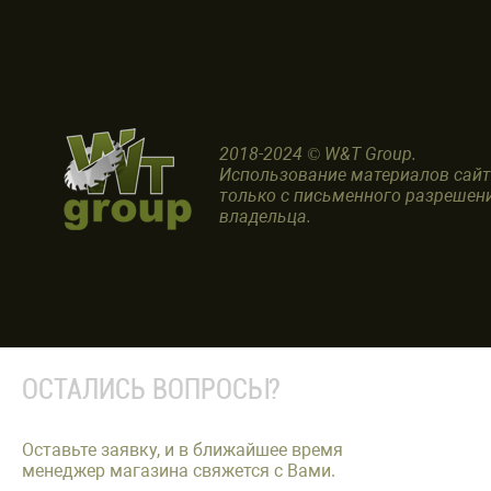
2018-2024 © W&T Group.
Использование материалов сай
только с письменного разрешен
владельца.
ОСТАЛИСЬ ВОПРОСЫ?
Оставьте заявку, и в ближайшее время
менеджер магазина свяжется с Вами.