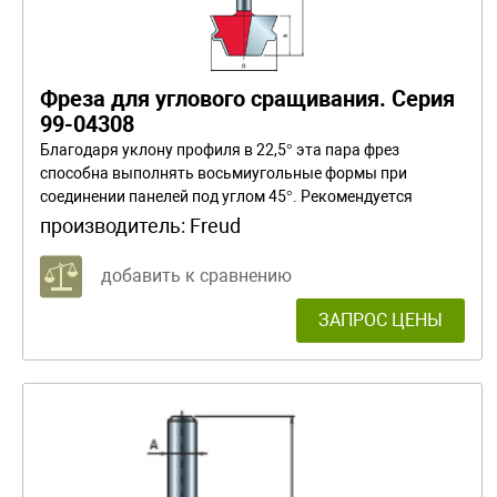
Фреза для углового сращивания. Серия
99-04308
Благодаря уклону профиля в 22,5° эта пара фрез
способна выполнять восьмиугольные формы при
соединении панелей под углом 45°. Рекомендуется
настроить высоту фрезы вертикальной фрезерной
производитель:
Freud
машины и разметить центр профиля в соответствии с
толщиной панели. Режут все композиционные
добавить к сравнению
материалы, фанеру, твердую и мягкую древесину.
Используются только на настольных переносных
ЗАПРОС ЦЕНЫ
вертикальных фрезерных машинах. При снятии
большого объема материала работайте в несколько
проходов.