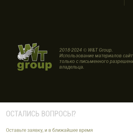
2018-2024 © W&T Group.
Использование материалов сай
только с письменного разрешен
владельца.
ОСТАЛИСЬ ВОПРОСЫ?
Оставьте заявку, и в ближайшее время