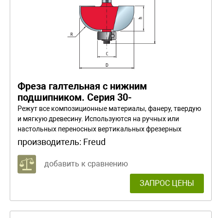
Фреза галтельная с нижним
подшипником. Серия 30-
Режут все композиционные материалы, фанеру, твердую
и мягкую древесину. Используются на ручных или
настольных переносных вертикальных фрезерных
машинах. При снятии большого объема материала
производитель:
Freud
работайте в несколько проходов.
добавить к сравнению
ЗАПРОС ЦЕНЫ