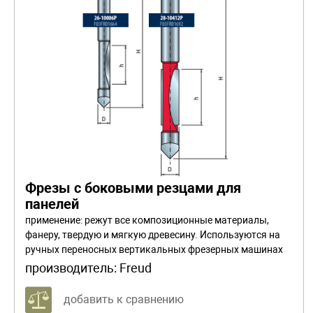
Фрезы с боковыми резцами для
панелей
применение: режут все композиционные материалы,
фанеру, твердую и мягкую древесину. Используются на
ручных переносных вертикальных фрезерных машинах
для работ по шаблону. При снятии большого объема
производитель:
Freud
материала работайте в несколько проходов.
добавить к сравнению