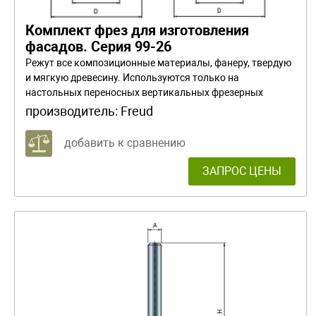
Комплект фрез для изготовления
фасадов. Серия 99-26
Режут все композиционные материалы, фанеру, твердую
и мягкую древесину. Используются только на
настольных переносных вертикальных фрезерных
машинах. При снятии большого объема материала
производитель:
Freud
работайте в несколько проходов.
добавить к сравнению
ЗАПРОС ЦЕНЫ