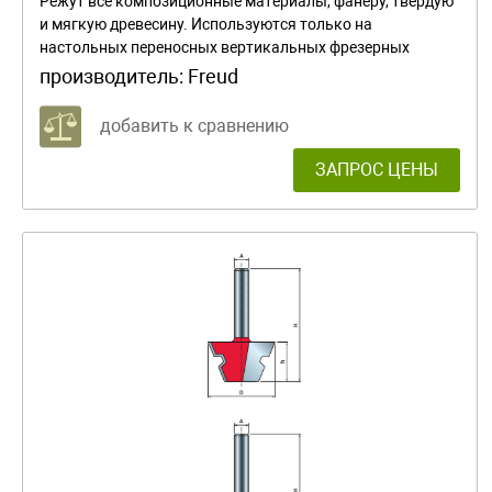
Режут все композиционные материалы, фанеру, твердую
и мягкую древесину. Используются только на
настольных переносных вертикальных фрезерных
машинах. При снятии большого объема материала
производитель:
Freud
работайте в несколько проходов.
добавить к сравнению
ЗАПРОС ЦЕНЫ