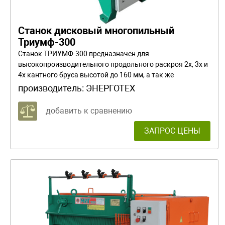
Станок дисковый многопильный
Триумф-300
Станок ТРИУМФ-300 предназначен для
высокопроизводительного продольного раскроя 2х, 3х и
4х кантного бруса высотой до 160 мм, а так же
производить роспуск доски или щита неограниченной
производитель:
ЭНЕРГОТЕХ
ширины.
добавить к сравнению
ЗАПРОС ЦЕНЫ