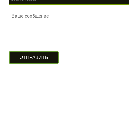
КОНТАКТЫ
г. Алматы, ул. Рыскулова 140/4
(Бизнес-центр «Нурлы Туран»)
вход с южной стороны, цокольный этаж.
+7 (727) 248-13-09
+7 (707) 311-11-09