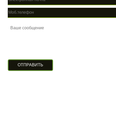
КОНТАКТЫ
г. Алматы, ул. Рыскулова 140/4
(Бизнес-центр «Нурлы Туран»)
вход с южной стороны, цокольный этаж.