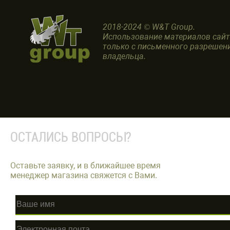
2018-2024 © W&T Group.
Использование материалов сай
только с письменного разрешен
владельца.
ОСТАЛИСЬ ВОПРОСЫ?
Оставьте заявку, и в ближайшее время
менеджер магазина свяжется с Вами.