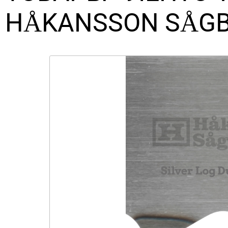
HÅKANSSON SÅGB