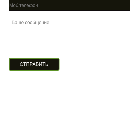
КОНТАКТЫ
г. Алматы, ул. Рыскулова 140/4
(Бизнес-центр «Нурлы Туран»)
вход с южной стороны, цокольный этаж.
+7 (727) 248-13-09