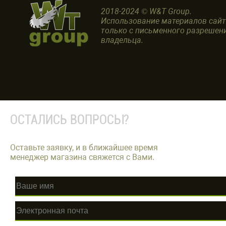
2018-2024 © W&T Group.
Использование материалов сай
только с письменного разрешен
владельца.
ОСТАЛИСЬ ВОПРОСЫ?
Оставьте заявку, и в ближайшее время
менеджер магазина свяжется с Вами.