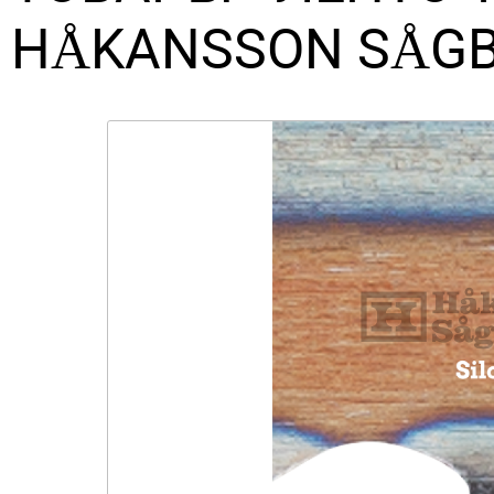
HÅKANSSON SÅGB