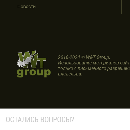
Новости
2018-2024 © W&T Group.
Использование материалов сай
только с письменного разрешен
владельца.
ОСТАЛИСЬ ВОПРОСЫ?