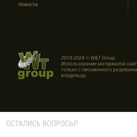
Новости
2018-2024 © W&T Group.
Использование материалов сай
только с письменного разрешен
владельца.
ОСТАЛИСЬ ВОПРОСЫ?