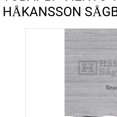
HÅKANSSON SÅGB