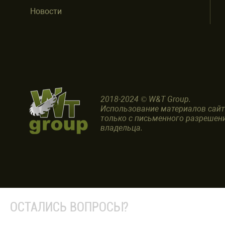
Новости
2018-2024 © W&T Group.
Использование материалов сай
только с письменного разрешен
владельца.
ОСТАЛИСЬ ВОПРОСЫ?