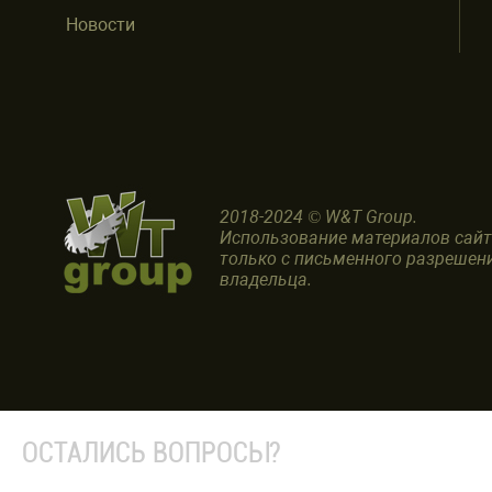
Новости
2018-2024 © W&T Group.
Использование материалов сай
только с письменного разрешен
владельца.
ОСТАЛИСЬ ВОПРОСЫ?