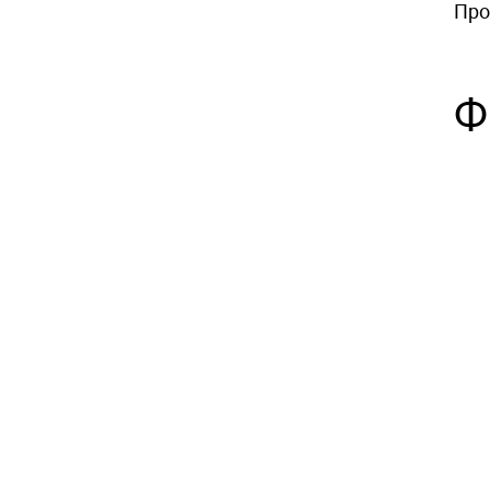
Про
Ф