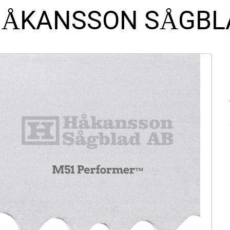
ÅKANSSON SÅGBL