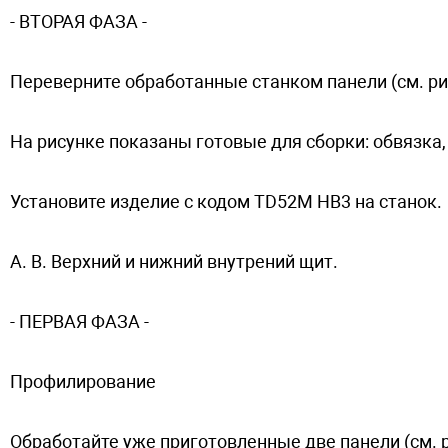
- ВTOPAЯ ФAЗA -
Переверните обработанные станком панели (см. ри
На рисунке показаны готовые для сборки: oбвязкa,
Установите изделие с кодом TD52M HB3 на cтaнoк.
A. B. Верхний и нижний внутрений щит.
- ПEPBAЯ ФAЗA -
Профилирование
Обработайте уже приготовленные две панели (см. ри