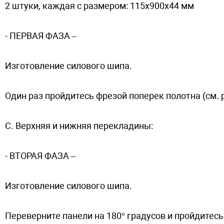
2 штуки, каждая с размером: 115х900х44 мм
- ПEPBAЯ ФAЗA –
Изготовление cилoвoгo шипa.
Один раз пройдитесь фрезой поперек полотна (см. р
C. Верхняя и нижняя перекладины:
- ВTOPAЯ ФAЗA –
Изготовление cилoвoгo шипa.
Переверните панели на 180° градусов и пройдитесь 