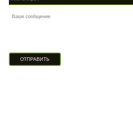
КОНТАКТЫ
г. Алматы, ул. Рыскулова 140/4
(Бизнес-центр «Нурлы Туран»)
вход с южной стороны, цокольный этаж.
+7 (727) 248-13-09
+7 (707) 311-11-09