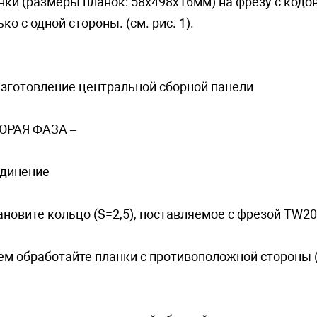
нки (размеры планок: 58х498х16мм) на фрезу с код
ько с одной стороны. (см. рис. 1).
Изготовление центральной сборной панели
ТОРАЯ ФАЗА –
динeниe
ановите кольцо (S=2,5), поставляемое с фрезой TW2
ем обработайте планки с противоположной стороны (с