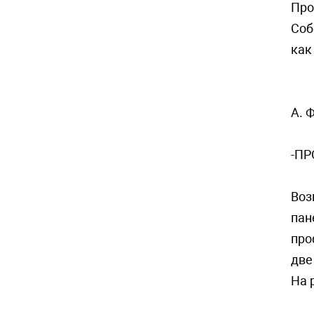
Про
Соб
как
A. 
-ПР
Воз
пан
про
две
На 