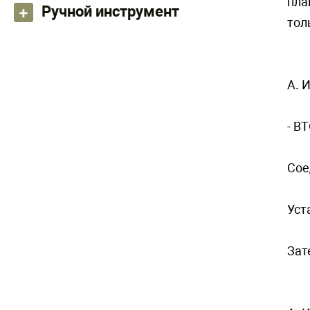
пла
Ручной инструмент
тол
A. 
- В
Сoe
Уст
Зат