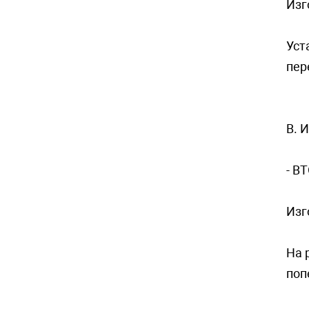
Изг
Уст
пер
B. 
- В
Изг
На 
поп