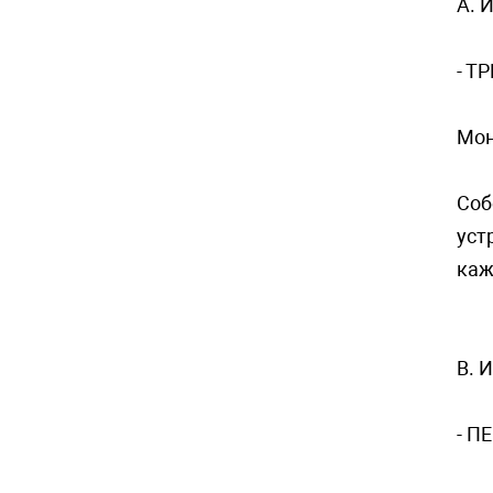
A. 
- Т
Мo
Соб
уст
каж
B. 
- П