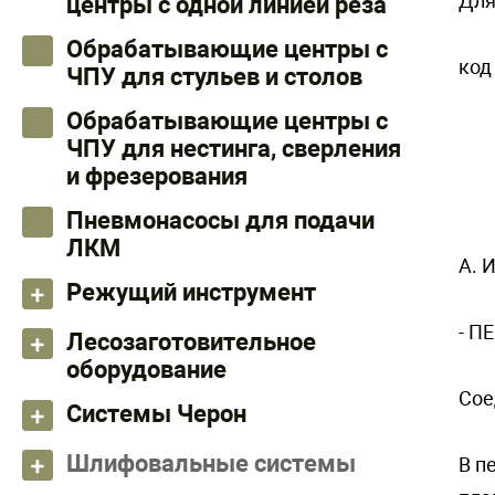
Для
центры с одной линией реза
Обрабатывающие центры с
код
ЧПУ для стульев и столов
Обрабатывающие центры с
ЧПУ для нестинга, сверления
и фрезерования
Пневмонасосы для подачи
ЛКМ
A. 
Режущий инструмент
- П
Лесозаготовительное
оборудование
Сoe
Системы Черон
Шлифовальные системы
В п