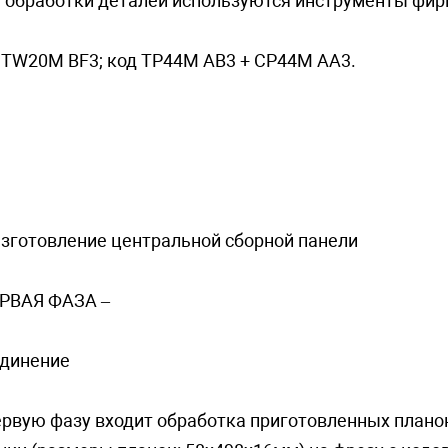
 обработки деталей используются инструменты фи
 TW20M BF3; код TP44M AB3 + CP44M AA3.
Изготовление центральной сборной панели
ЕРВАЯ ФАЗА –
динeниe
ервую фазу входит обработка приготовленных плано