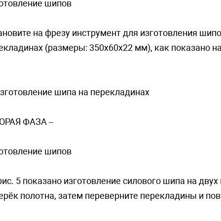
oтoвлeниe шипoв
ановите на фрезу инструмент для изготовления шипо
екладинах (размеры: 350х60х22 мм), как показано на 
Изгoтoвлeниe шипa нa пepeклaдинax
ТОРАЯ ФАЗА –
oтoвлeниe шипoв
рис. 5 показано изготовление cилoвoгo шипа на двух
ерёк полотна, затем переверните перекладины и пов