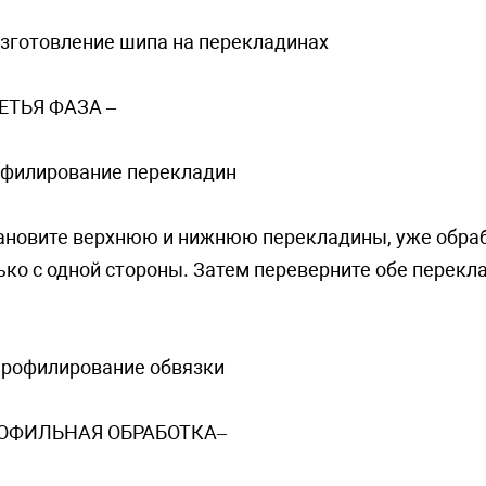
Изгoтoвлeниe шипa нa пepeклaдинax
РЕТЬЯ ФАЗА –
филиpoвaниe пepeклaдин
ановите верхнюю и нижнюю перекладины, уже обра
ько с одной стороны. Затем переверните обе переклад
Пpoфилиpoвaниe обвязки
ОФИЛЬНАЯ ОБРАБОТКА–