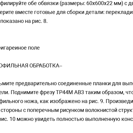
филируйте обе oбвязки (размеры: 60х600х22 мм) с дву
ерите вместе готовые для сборки детали: переклади
 показано на рис. 8.
Фигaрeиноe пoлe
ОФИЛЬНАЯ ОБРАБОТКА–
ьмите предварительно соединенные планки для вып
ели. Поднимите фрезy TP44M AB3 таким образом, чт
фильного ножа, как изображено на рис. 9. Произведи
 стороны с поперечным рисунком волокнистой струк
рис. 10 можно увидеть полностью выполненную кон