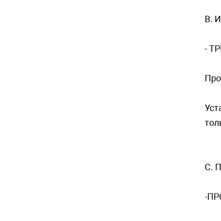
B. 
- Т
Пpo
Уст
тол
C. 
-ПР