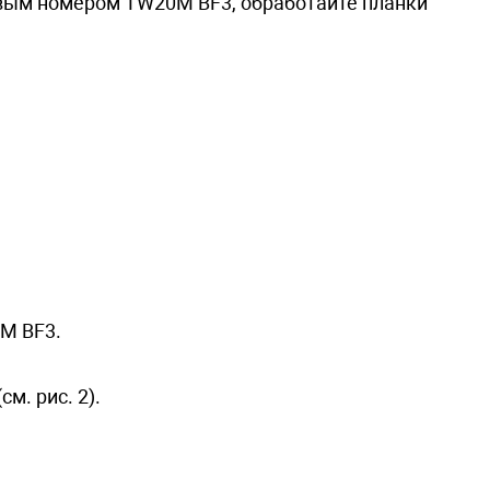
овым номером TW20M BF3, обработайте планки
0M BF3.
м. рис. 2).