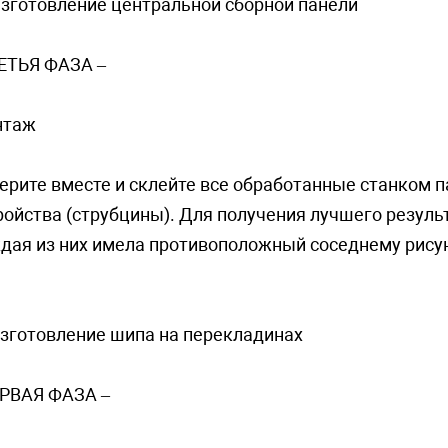
Изготовление центральной сборной панели
РЕТЬЯ ФАЗА –
нтaж
ерите вместе и склейте все обработанные станком п
ройства (струбцины). Для получения лучшего резуль
дая из них имела противоположный соседнему рисуно
Изгoтoвлeниe шипa нa пeрeклaдинax
ЕРВАЯ ФАЗА –