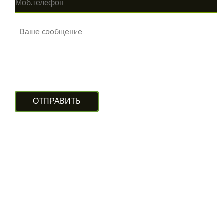
КОНТАКТЫ
г. Алматы, ул. Рыскулова 140/4
(Бизнес-центр «Нурлы Туран»)
вход с южной стороны, цокольный этаж.
+7 (727) 248-13-09
+7 (707) 311-11-09