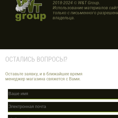
2018-2024 © W&T Group.
Использование материалов сай
только с письменного разрешен
владельца.
ОСТАЛИСЬ ВОПРОСЫ?
Оставьте заявку, и в ближайшее время
менеджер магазина свяжется с Вами.