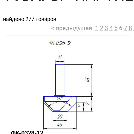
найдено 277 товаров
< предыдущая
1
2
3
4
5
6
7
8
ФК-0328-12