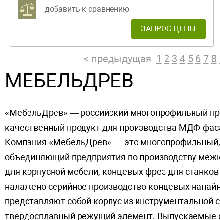
добавить к сравнению
ЗАПРОС ЦЕНЫ
< предыдущая
1
2
3
4
5
6
7
8
МЕБЕЛЬДРЕВ
«МебельДрев» — российский многопрофильный про
качественный продукт для производства МДФ-фа
Компания «МебельДрев» — это многопрофильный,
объединяющий предприятия по производству межк
для корпусной мебели, концевых фрез для станков
налажено серийное производство концевых напай
представляют собой корпус из инструментальной с
твердосплавный режущий элемент. Выпускаемые ф