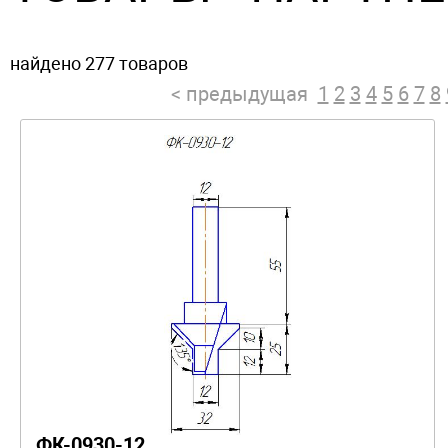
найдено 277 товаров
< предыдущая
1
2
3
4
5
6
7
8
ФК-0930-12