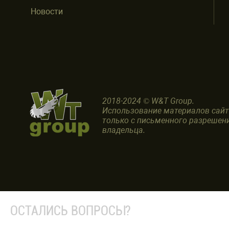
Новости
2018-2024 © W&T Group.
Использование материалов сай
только с письменного разрешен
владельца.
ОСТАЛИСЬ ВОПРОСЫ?