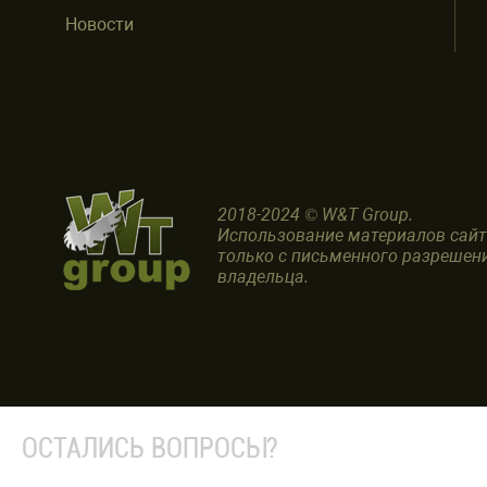
Новости
2018-2024 © W&T Group.
Использование материалов сай
только с письменного разрешен
владельца.
ОСТАЛИСЬ ВОПРОСЫ?