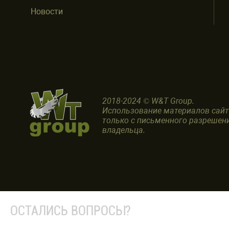
Новости
2018-2024 © W&T Group.
Использование материалов сай
только с письменного разрешен
владельца.
ОСТАЛИСЬ ВОПРОСЫ?