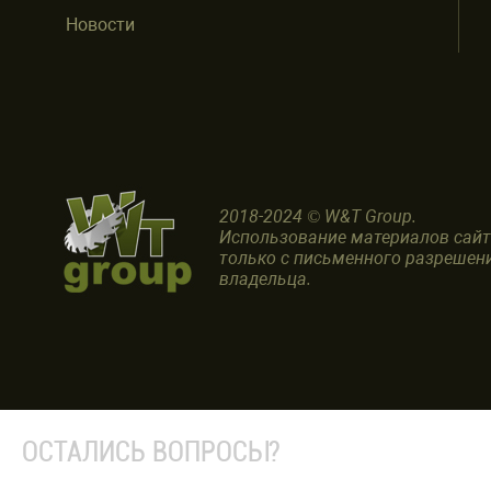
Новости
2018-2024 © W&T Group.
Использование материалов сай
только с письменного разрешен
владельца.
ОСТАЛИСЬ ВОПРОСЫ?