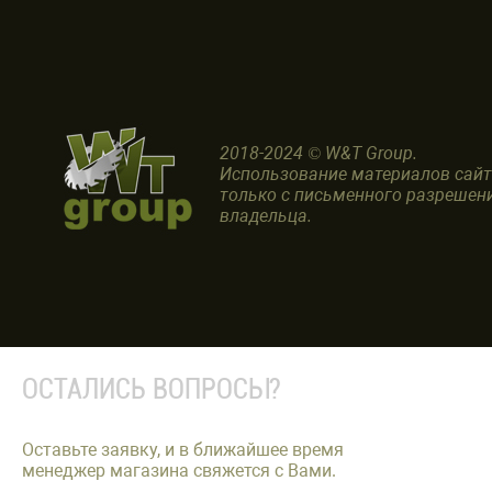
2018-2024 © W&T Group.
Использование материалов сай
только с письменного разрешен
владельца.
ОСТАЛИСЬ ВОПРОСЫ?
Оставьте заявку, и в ближайшее время
менеджер магазина свяжется с Вами.