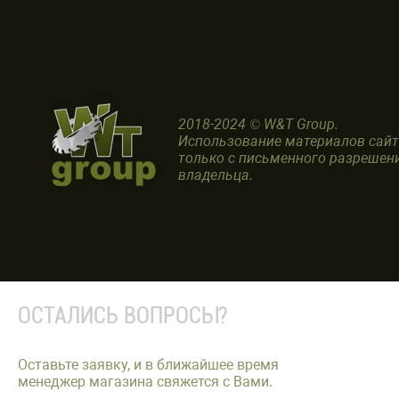
2018-2024 © W&T Group.
Использование материалов сай
только с письменного разрешен
владельца.
ОСТАЛИСЬ ВОПРОСЫ?
Оставьте заявку, и в ближайшее время
менеджер магазина свяжется с Вами.