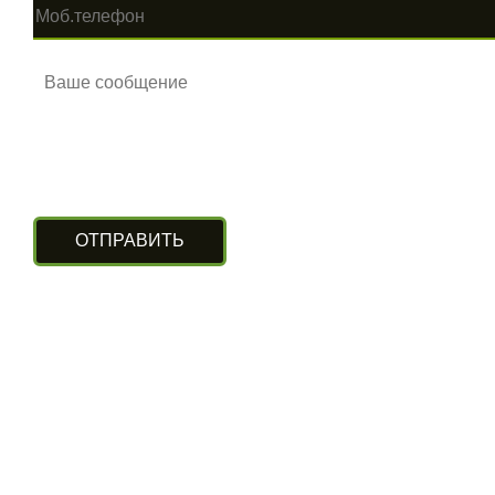
КОНТАКТЫ
г. Алматы, ул. Рыскулова 140/4
(Бизнес-центр «Нурлы Туран»)
вход с южной стороны, цокольный этаж.
+7 (727) 248-13-09