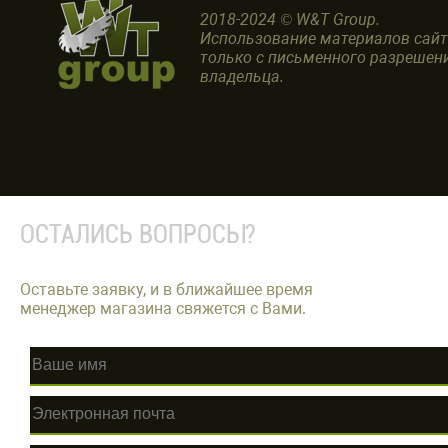
2018-2024 © W&T Group.
Использование материалов сай
только с письменного разрешен
владельца.
ОСТАЛИСЬ ВОПРОСЫ?
Оставьте заявку, и в ближайшее время
менеджер магазина свяжется с Вами.