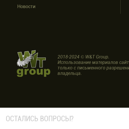
Новости
2018-2024 © W&T Group.
Использование материалов сай
только с письменного разрешен
владельца.
ОСТАЛИСЬ ВОПРОСЫ?