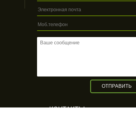
КОНТАКТЫ
г. Алматы, ул. Рыскулова 140/4
(Бизнес-центр «Нурлы Туран»)