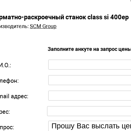
рматно-раскроечный станок class si 400ep
изводитель:
SCM Group
Заполните анкуте на запрос цен
И.О.:
лефон:
mail адрес:
рес:
прос: