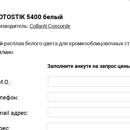
OTOSTIK 5400 белый
изводитель:
Collanti Concorde
й-расплав белого цвета для кромкооблицовочных ста
м/мин.
Заполните анкуте на запрос цен
И.О.:
лефон:
mail адрес:
рес: