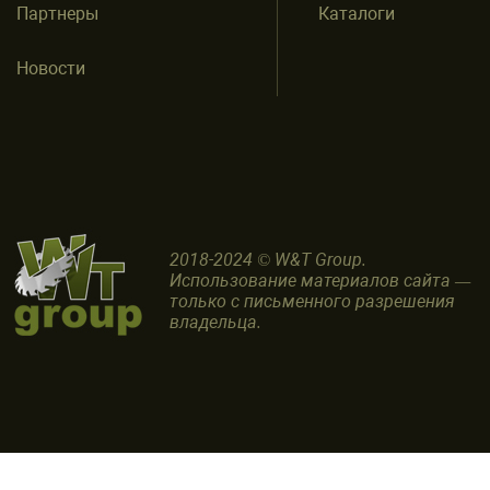
Партнеры
Каталоги
Новости
2018-2024 © W&T Group.
Использование материалов сайта —
только с письменного разрешения
владельца.