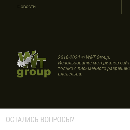
Новости
2018-2024 © W&T Group.
Использование материалов сай
только с письменного разрешен
владельца.
ОСТАЛИСЬ ВОПРОСЫ?