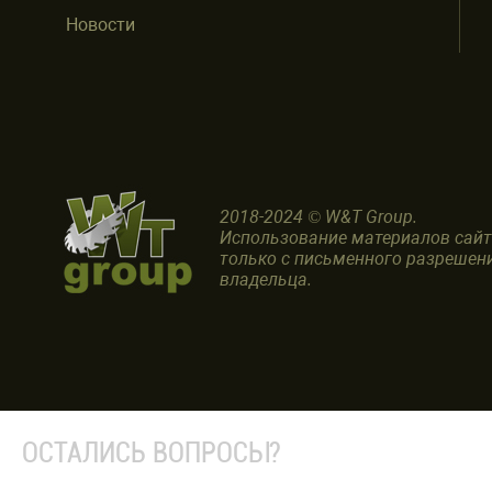
Новости
2018-2024 © W&T Group.
Использование материалов сай
только с письменного разрешен
владельца.
ОСТАЛИСЬ ВОПРОСЫ?