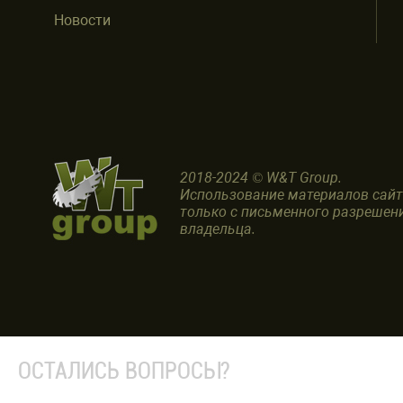
Новости
2018-2024 © W&T Group.
Использование материалов сай
только с письменного разрешен
владельца.
ОСТАЛИСЬ ВОПРОСЫ?