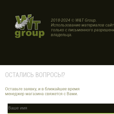
2018-2024 © W&T Group.
Использование материалов сай
только с письменного разрешен
владельца.
ОСТАЛИСЬ ВОПРОСЫ?
Оставьте заявку, и в ближайшее время
менеджер магазина свяжется с Вами.