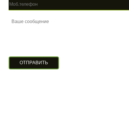
КОНТАКТЫ
г. Алматы, ул. Рыскулова 140/4
(Бизнес-центр «Нурлы Туран»)
вход с южной стороны, цокольный этаж.
+7 (727) 248-13-09