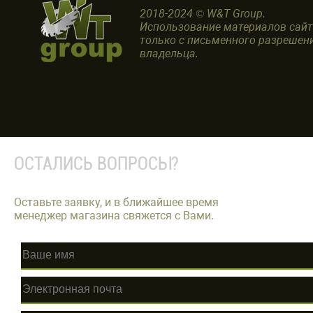
2018-2024 © W&T Group.
Использование материалов сай
только с письменного разрешен
владельца.
ОСТАЛИСЬ ВОПРОСЫ?
Оставьте заявку, и в ближайшее время
менеджер магазина свяжется с Вами.