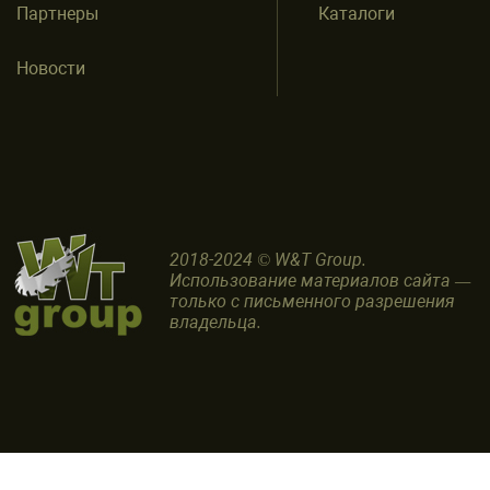
Партнеры
Каталоги
Новости
2018-2024 © W&T Group.
Использование материалов сайта —
только с письменного разрешения
владельца.