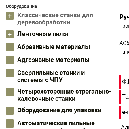
Оборудование
Классические станки для
Ру
деревообработки
про
Ленточные пилы
AG5
Абразивные материалы
нан
Адгезивные материалы
Сверлильные станки и
системы с ЧПУ
Ф.
Четырехсторонние строгально-
Те
калевочные станки
Оборудование для упаковки
e-
Автоматические пильные
Ад