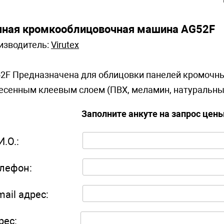
чная кромкооблицовочная машина AG52F
изводитель:
Virutex
2F Предназначена для облицовки панелей кромочны
есенным клеевым слоем (ПВХ, меламин, натуральны
Заполните анкуте на запрос цен
И.О.:
лефон:
mail адрес:
рес: