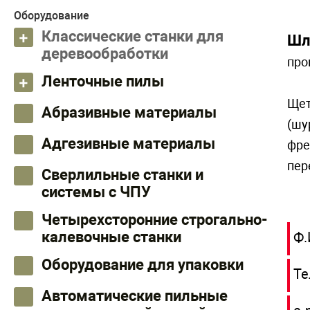
Оборудование
Классические станки для
Шл
деревообработки
про
Ленточные пилы
Щет
Абразивные материалы
(шу
Адгезивные материалы
фре
пер
Сверлильные станки и
системы с ЧПУ
Четырехсторонние строгально-
калевочные станки
Ф.
Оборудование для упаковки
Те
Автоматические пильные