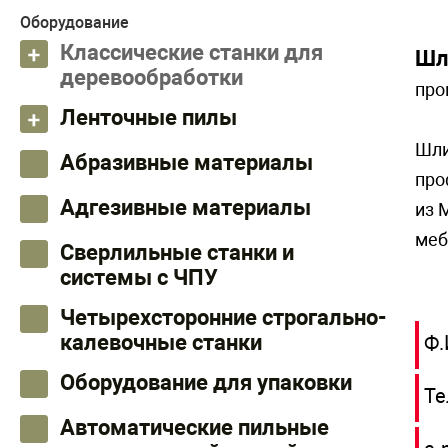
Оборудование
Классические станки для
Шл
деревообработки
про
Ленточные пилы
Шли
Абразивные материалы
про
Адгезивные материалы
из 
меб
Сверлильные станки и
системы с ЧПУ
Четырехсторонние строгально-
калевочные станки
Ф.
Оборудование для упаковки
Те
Автоматические пильные