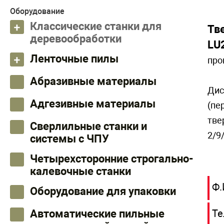
Оборудование
Классические станки для
Тв
деревообработки
LU
Ленточные пилы
про
Абразивные материалы
Дис
Адгезивные материалы
(пе
тве
Сверлильные станки и
2/9
системы с ЧПУ
Четырехсторонние строгально-
калевочные станки
Ф.
Оборудование для упаковки
Те
Автоматические пильные