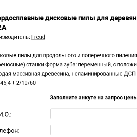
ердосплавные дисковые пилы для деревян
2A
изводитель:
Freud
ковые пилы для продольного и поперечного пиления
реносные) станки Форма зуба: переменный, с полож
рдая массивная древесина, неламинированные ДСП и ф
/46,4 + 2/10/60
Заполните анкуте на запрос цен
И.О.:
лефон: