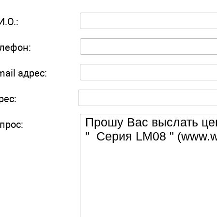
И.О.:
лефон:
mail адрес:
рес:
прос: