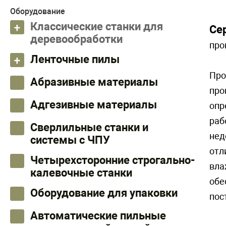
Оборудование
Классические станки для
Се
деревообработки
про
Ленточные пилы
Про
Абразивные материалы
про
Адгезивные материалы
опр
раб
Сверлильные станки и
нед
системы с ЧПУ
отл
Четырехсторонние строгально-
вла
калевочные станки
обе
Оборудование для упаковки
пос
Автоматические пильные