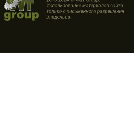
Использование материалов сайта —
только с письменного разрешения
владельца.