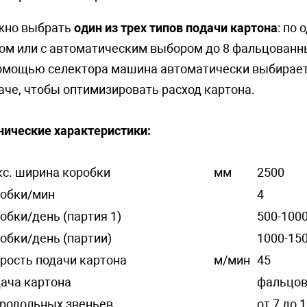
но выбрать
один из трех типов подачи картона
: по
ом или с автоматическим выбором до 8 фальцованн
омощью селектора машина автоматически выбирает 
аче, чтобы оптимизировать расход картона.
нические характеристики:
с. ширина коробки
мм
2500
обки/мин
4
обки/день (партия 1)
500-100
обки/день (партии)
1000-15
рость подачи картона
м/мин
45
ача картона
фальцов
родольных звеньев
от 7 до 1