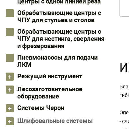
центры с одной линией реза
Обрабатывающие центры с
ЧПУ для стульев и столов
Обрабатывающие центры с
ЧПУ для нестинга, сверления
и фрезерования
Пневмонасосы для подачи
И
ЛКМ
Режущий инструмент
Бла
Лесозаготовительное
гиб
оборудование
Системы Черон
Опе
Шлифовальные системы
- с