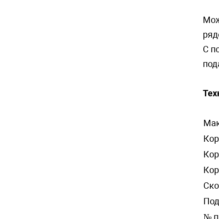
Мож
ряд
С п
под
Тех
Мак
Кор
Кор
Кор
Ско
Под
№ п