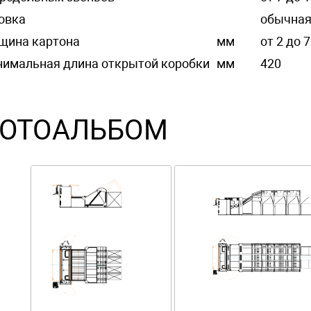
овка
обычная
щина картона
мм
от 2 до 7
имальная длина открытой коробки
мм
420
ОТОАЛЬБОМ