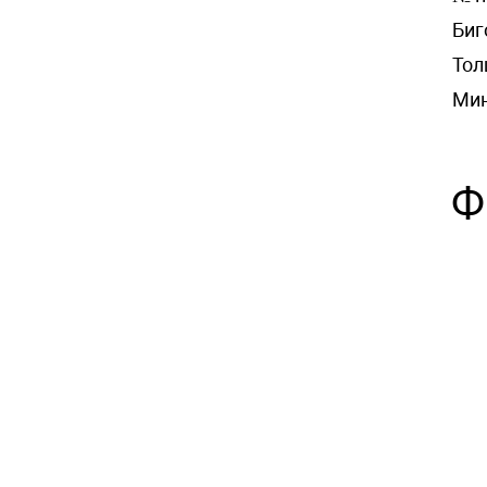
Биг
Тол
Мин
Ф