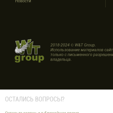
Новости
2018-2024 © W&T Group.
Использование материалов сай
только с письменного разрешен
владельца.
ОСТАЛИСЬ ВОПРОСЫ?